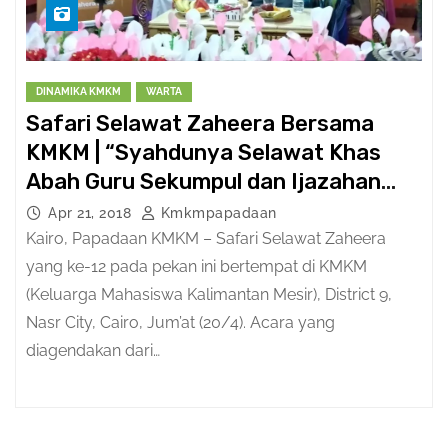
DINAMIKA KMKM
WARTA
Safari Selawat Zaheera Bersama
KMKM | “Syahdunya Selawat Khas
Abah Guru Sekumpul dan Ijazahan
Qasidah Burdah”
Apr 21, 2018
Kmkmpapadaan
Kairo, Papadaan KMKM – Safari Selawat Zaheera
yang ke-12 pada pekan ini bertempat di KMKM
(Keluarga Mahasiswa Kalimantan Mesir), District 9,
Nasr City, Cairo, Jum’at (20/4). Acara yang
diagendakan dari…