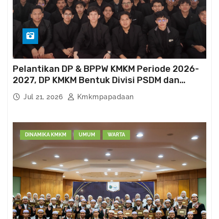
Pelantikan DP & BPPW KMKM Periode 2026-
2027, DP KMKM Bentuk Divisi PSDM dan
Kema’had-an
Jul 21, 2026
Kmkmpapadaan
DINAMIKA KMKM
UMUM
WARTA