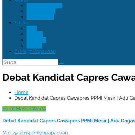
Dinamika KMKM
Sorot Masisir
Borneoriana
Sastra
Puisi
Cerpen
Cerbung
Pantun
E-Magz Papadaan
Debat Kandidat Capres Cawa
Home
Debat Kandidat Capres Cawapres PPMI Mesir | Adu 
Sorot Masisir
Warta
Debat Kandidat Capres Cawapres PPMI Mesir | Adu Gaga
Mar 29, 2019
kmkmpapadaan