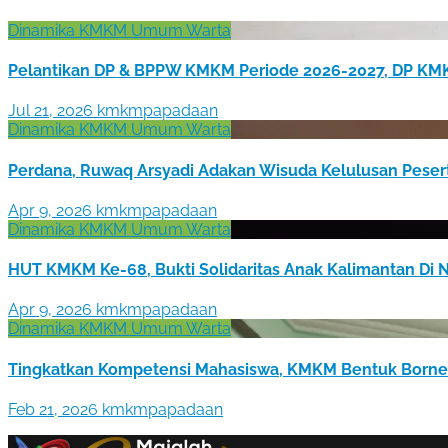
Dinamika KMKM
Umum
Warta
Pelantikan DP & BPPW KMKM Periode 2026-2027, DP KMK
Jul 21, 2026
kmkmpapadaan
Dinamika KMKM
Umum
Warta
Perdana, Ruwaq Arsyadi Adakan Wisuda Kelulusan Peser
Apr 9, 2026
kmkmpapadaan
Dinamika KMKM
Umum
Warta
HUT KMKM Ke-68, Bukti Solidaritas Anak Kalimantan Di 
Apr 9, 2026
kmkmpapadaan
Dinamika KMKM
Umum
Warta
Tingkatkan Kompetensi Mahasiswa, KMKM Bentuk Borneo
Feb 21, 2026
kmkmpapadaan