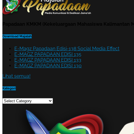
Papadaan KMKM (Kekeluargaan Mahasiswa Kalimantan M
Download Majalah
E-Magz Papadaan Edisi-138 Social Media Effect
E-MAGZ PAPADAAN EDISI 135
E-MAGZ PAPADAAN EDISI 133
E-MAGZ PAPADAAN EDISI 130
Lihat semua!
Kategori
Kategori