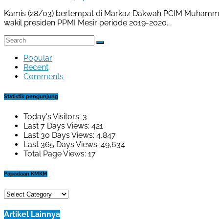
Kamis (28/03) bertempat di Markaz Dakwah PCIM Muhammadiy
wakil presiden PPMI Mesir periode 2019-2020.…
Popular
Recent
Comments
Statistik pengunjung
Today's Visitors:
3
Last 7 Days Views:
421
Last 30 Days Views:
4,847
Last 365 Days Views:
49,634
Total Page Views:
17
Papadaan KMKM
Papadaan
KMKM
Artikel Lainnya