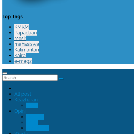
Top Tags
KMKM
Papadaan
Mesir
mahasiswa
Kalimantan
Kairo
e-magz
All post
Keazharan
Figur
Opini
Nisauna
Oase
Tips N Trik
Warta