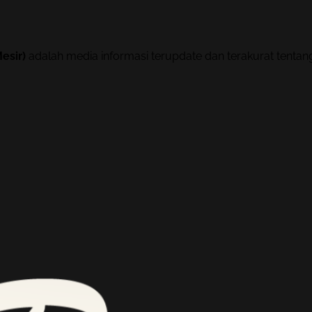
esir)
adalah media informasi terupdate dan terakurat tenta