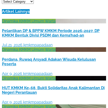
Papadaan
KMKM
Artikel Lainnya
Dinamika KMKM
Umum
Warta
Pelantikan DP & BPPW KMKM Periode 2026-2027, DP
KMKM Bentuk Divisi PSDM dan Kema’had-an
Jul 21, 2026
kmkmpapadaan
Dinamika KMKM
Umum
Warta
Perdana, Ruwaq Arsyadi Adakan Wisuda Kelulusan
Peserta
Apr 9, 2026
kmkmpapadaan
Dinamika KMKM
Umum
Warta
HUT KMKM Ke-68, Bukti Solidaritas Anak Kalimantan Di
Negeri Perantauan
Apr 9, 2026
kmkmpapadaan
Dinamika KMKM
Umum
Warta