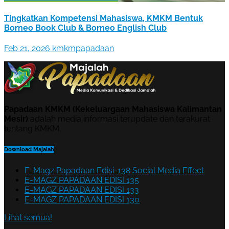
Tingkatkan Kompetensi Mahasiswa, KMKM Bentuk
Borneo Book Club & Borneo English Club
Feb 21, 2026
kmkmpapadaan
Papadaan KMKM (Kekeluargaan Mahasiswa Kalimantan
Mesir)
adalah media informasi terupdate dan terakurat
tentang KMKM.
Download Majalah
E-Magz Papadaan Edisi-138 Social Media Effect
E-MAGZ PAPADAAN EDISI 135
E-MAGZ PAPADAAN EDISI 133
E-MAGZ PAPADAAN EDISI 130
Lihat semua!