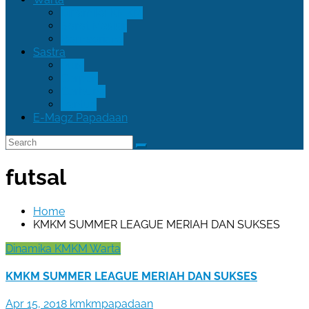
Dinamika KMKM
Sorot Masisir
Borneoriana
Sastra
Puisi
Cerpen
Cerbung
Pantun
E-Magz Papadaan
futsal
Home
KMKM SUMMER LEAGUE MERIAH DAN SUKSES
Dinamika KMKM
Warta
KMKM SUMMER LEAGUE MERIAH DAN SUKSES
Apr 15, 2018
kmkmpapadaan