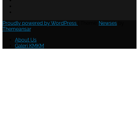
Proudly powered by WordPress
|
Theme:
Newses
by
Themeansar
.
About Us
Galeri KMKM