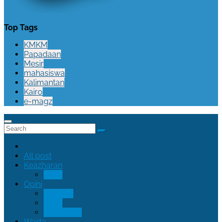
Top Tags
KMKM
Papadaan
Mesir
mahasiswa
Kalimantan
Kairo
e-magz
All post
Keazharan
Figur
Opini
Nisauna
Oase
Tips N Trik
Warta