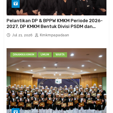
Pelantikan DP & BPPW KMKM Periode 2026-
2027, DP KMKM Bentuk Divisi PSDM dan
Kema’had-an
Jul 21, 2026
Kmkmpapadaan
DINAMIKA KMKM
UMUM
WARTA