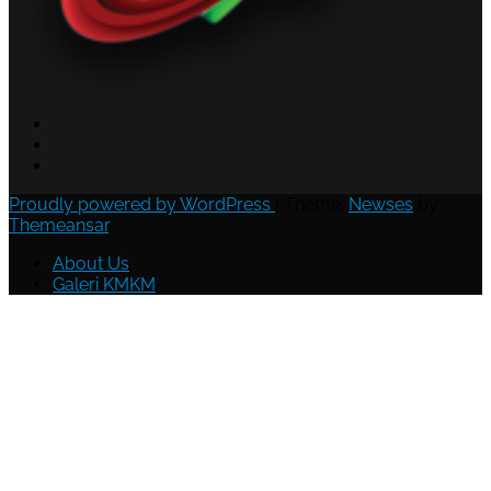
Proudly powered by WordPress
|
Theme:
Newses
by
Themeansar
.
About Us
Galeri KMKM