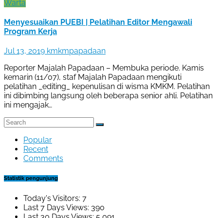
Warta
Menyesuaikan PUEBI | Pelatihan Editor Mengawali
Program Kerja
Jul 13, 2019
kmkmpapadaan
Reporter Majalah Papadaan – Membuka periode. Kamis
kemarin (11/07), staf Majalah Papadaan mengikuti
pelatihan _editing_ kepenulisan di wisma KMKM. Pelatihan
ini dibimbing langsung oleh beberapa senior ahli. Pelatihan
ini mengajak…
Popular
Recent
Comments
Statistik pengunjung
Today's Visitors:
7
Last 7 Days Views:
390
Last 30 Days Views:
5,091