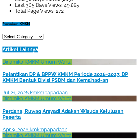
Last 365 Days Views:
49,885
Total Page Views:
272
Papadaan KMKM
Papadaan
KMKM
Artikel Lainnya
Dinamika KMKM
Umum
Warta
Pelantikan DP & BPPW KMKM Periode 2026-2027, DP
KMKM Bentuk Divisi PSDM dan Kema’had-an
Jul 21, 2026
kmkmpapadaan
Dinamika KMKM
Umum
Warta
Perdana, Ruwaq Arsyadi Adakan Wisuda Kelulusan
Peserta
Apr 9, 2026
kmkmpapadaan
Dinamika KMKM
Umum
Warta