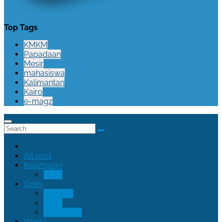
Top Tags
KMKM
Papadaan
Mesir
mahasiswa
Kalimantan
Kairo
e-magz
All post
Keazharan
Figur
Opini
Nisauna
Oase
Tips N Trik
Warta