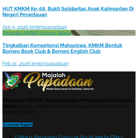
HUT KMKM Ke-68, Bukti Solidaritas Anak Kalimantan Di
Negeri Perantauan
Apr 9, 2026
kmkmpapadaan
Dinamika KMKM
Umum
Warta
Tingkatkan Kompetensi Mahasiswa, KMKM Bentuk
Borneo Book Club & Borneo English Club
Feb 21, 2026
kmkmpapadaan
Papadaan KMKM (Kekeluargaan Mahasiswa Kalimantan
Mesir)
adalah media informasi terupdate dan terakurat
tentang KMKM.
Download Majalah
E-Magz Papadaan Edisi-138 Social Media Effect