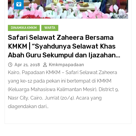
DINAMIKA KMKM
WARTA
Safari Selawat Zaheera Bersama
KMKM | “Syahdunya Selawat Khas
Abah Guru Sekumpul dan Ijazahan
Qasidah Burdah”
Apr 21, 2018
Kmkmpapadaan
Kairo, Papadaan KMKM – Safari Selawat Zaheera
yang ke-12 pada pekan ini bertempat di KMKM
(Keluarga Mahasiswa Kalimantan Mesir), District 9,
Nasr City, Cairo, Jum’at (20/4). Acara yang
diagendakan dari…