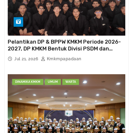
Pelantikan DP & BPPW KMKM Periode 2026-
2027, DP KMKM Bentuk Divisi PSDM dan
Kema’had-an
Jul 21, 2026
Kmkmpapadaan
DINAMIKA KMKM
UMUM
WARTA