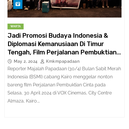
WARTA
Jadi Promosi Budaya Indonesia &
Diplomasi Kemanusiaan Di Timur
Tengah, Film Perjalanan Pembuktian
Cinta Sukses Tayang Di Mesir.
May 2, 2024
Kmkmpapadaan
Reporter Majalah Papadaan (30/4) Bulan Sabit Merah
Indonesia (BSMI) cabang Kairo menggelar nonton
bareng film Perjalanan Pembuktian Cinta pada
Selasa, 30 April 2024 di VOX Cinemas, City Centre
Almaza, Kairo.…