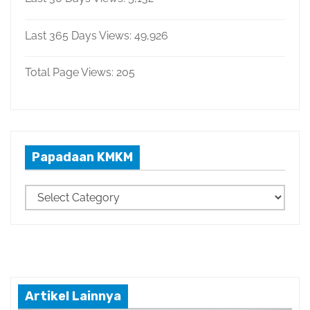
Last 365 Days Views:
49,926
Total Page Views:
205
Papadaan KMKM
P
a
p
a
d
a
Artikel Lainnya
a