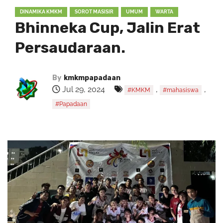
DINAMIKA KMKM
SOROT MASISIR
UMUM
WARTA
Bhinneka Cup, Jalin Erat
Persaudaraan.
By
kmkmpapadaan
Jul 29, 2024
,
,
#KMKM
#mahasiswa
#Papadaan