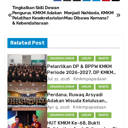
Tingkatkan Skill Dewan
P
Pengurus. KMKM Adakan
Menjadi Nahkoda, KMKM
Pelatihan Kesekretariatan
Mau Dibawa Kemana?
o
& Kebendaharaan
s
Related Post
t
n
DINAMIKA KMKM
UMUM
WARTA
Pelantikan DP & BPPW KMKM
a
Periode 2026-2027, DP KMKM
Bentuk Divisi PSDM dan
Jul 21, 2026
Kmkmpapadaan
v
Kema’had-an
DINAMIKA KMKM
UMUM
WARTA
i
Perdana, Ruwaq Arsyadi
Adakan Wisuda Kelulusan
g
Peserta
Apr 9, 2026
Kmkmpapadaan
DINAMIKA KMKM
UMUM
WARTA
a
HUT KMKM Ke-68, Bukti