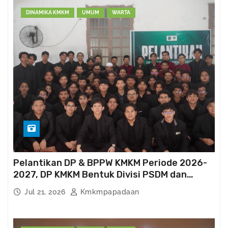
n
DINAMIKA KMKM
UMUM
WARTA
K
M
K
M
Pelantikan DP & BPPW KMKM Periode 2026-
2027, DP KMKM Bentuk Divisi PSDM dan
Kema’had-an
Jul 21, 2026
Kmkmpapadaan