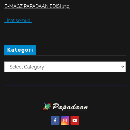
E-MAGZ PAPADAAN EDISI 130
Lihat semua!
Kategori
K
a
t
e
g
o
r
i