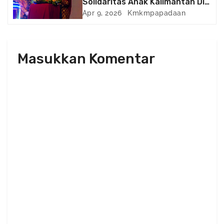
t
Solidaritas Anak Kalimantan Di
Negeri Perantauan
Apr 9, 2026
Kmkmpapadaan
i
o
Masukkan Komentar
n