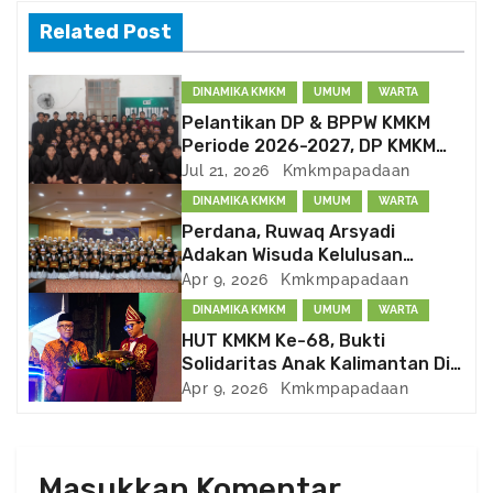
s
Related Post
t
DINAMIKA KMKM
UMUM
WARTA
n
Pelantikan DP & BPPW KMKM
Periode 2026-2027, DP KMKM
a
Bentuk Divisi PSDM dan
Jul 21, 2026
Kmkmpapadaan
Kema’had-an
v
DINAMIKA KMKM
UMUM
WARTA
Perdana, Ruwaq Arsyadi
i
Adakan Wisuda Kelulusan
Peserta
Apr 9, 2026
Kmkmpapadaan
g
DINAMIKA KMKM
UMUM
WARTA
a
HUT KMKM Ke-68, Bukti
Solidaritas Anak Kalimantan Di
t
Negeri Perantauan
Apr 9, 2026
Kmkmpapadaan
i
o
Masukkan Komentar