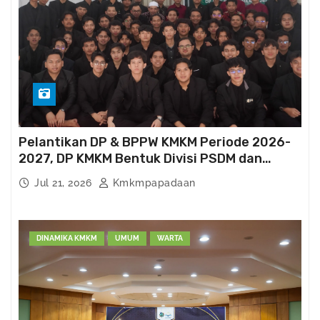
M
Pelantikan DP & BPPW KMKM Periode 2026-
2027, DP KMKM Bentuk Divisi PSDM dan
Kema’had-an
Jul 21, 2026
Kmkmpapadaan
DINAMIKA KMKM
UMUM
WARTA