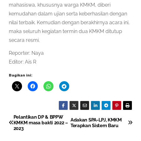
mahasiswa, khususnya warga KMKM, diberi
kemudahan dalam ujian serta keberhasilan dengan
nilai terbaik. Kemudian dengan berakhirnya acara ini,
maka seluruh kegiatan termin dua KMKM ditutup
secara resmi.
Reporter: Naya
Editor: Ais R
Bagikan ini:
Pelantikan DP & BPPW
P
Adakan SPA-LPJ, KMKM
KMKM masa bakti 2022 –
Terapkan Sistem Baru
2023
o