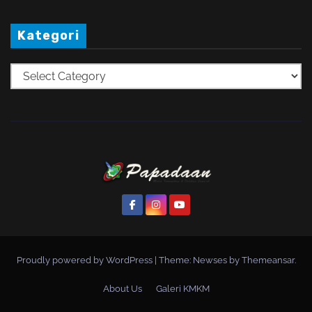
Kategori
K
a
t
e
g
o
r
i
Proudly powered by WordPress
|
Theme:
Newses
by
Themeansar
.
About Us
Galeri KMKM