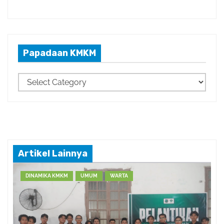
Papadaan KMKM
P
a
p
a
d
a
Artikel Lainnya
a
n
DINAMIKA KMKM
UMUM
WARTA
K
M
K