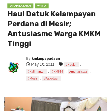
DINAMIKA KMKM
WARTA
Haul Datuk Kelampayan
Perdana di Mesir;
Antusiasme Warga KMKM
Tinggi
By
kmkmpapadaan
May 15, 2022
,
#Haulan
,
,
,
#Kalimantan
#KMKM
#mahasiswa
,
#Mesir
#Papadaan