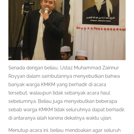
Senada dengan beliau, Ustaz Muhammad Zainnur
Royyan dalam sambutannya menyebutkan bahwa
banyak warga KMKM yang berhadir di acara
tersebut, walaupun tidak sebanyak acara haul
sebelumnya. Beliau juga menyebutkan beberapa
sebab warga KMKM tidak seluruhnya dapat berhadir,
di antaranya ialah karena dekatnya waktu ujian.
Menutup acara ini, beliau mendoakan agar seluruh