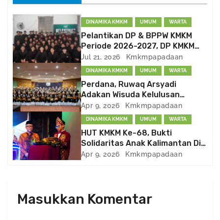
t
n
DINAMIKA KMKM
UMUM
WARTA
Pelantikan DP & BPPW KMKM
a
Periode 2026-2027, DP KMKM
Bentuk Divisi PSDM dan
Jul 21, 2026
Kmkmpapadaan
v
Kema’had-an
DINAMIKA KMKM
UMUM
WARTA
i
Perdana, Ruwaq Arsyadi
Adakan Wisuda Kelulusan
g
Peserta
Apr 9, 2026
Kmkmpapadaan
DINAMIKA KMKM
UMUM
WARTA
a
HUT KMKM Ke-68, Bukti
t
Solidaritas Anak Kalimantan Di
Negeri Perantauan
Apr 9, 2026
Kmkmpapadaan
i
o
Masukkan Komentar
n