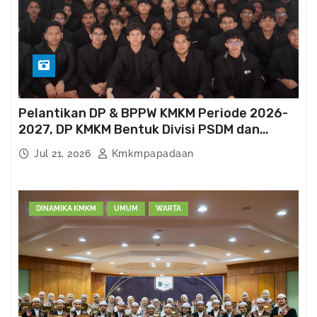
Pelantikan DP & BPPW KMKM Periode 2026-
2027, DP KMKM Bentuk Divisi PSDM dan
Kema’had-an
Jul 21, 2026
Kmkmpapadaan
DINAMIKA KMKM
UMUM
WARTA