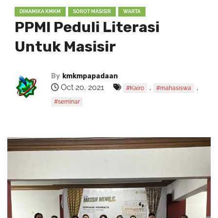
DINAMIKA KMKM
SOROT MASISIR
WARTA
PPMI Peduli Literasi
Untuk Masisir
By
kmkmpapadaan
Oct 20, 2021
,
,
#Kairo
#mahasiswa
#seminar