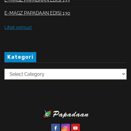
E-MAGZ PAPADAAN EDISI 130
Lihat semua!
Kategori
K
a
t
e
g
o
r
i