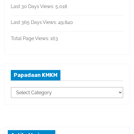
Last 30 Days Views:
5,018
Last 365 Days Views:
49,840
Total Page Views:
163
Papadaan KMKM
P
a
p
a
d
a