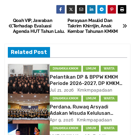
Qoah VIP, Jawaban
Perayaan Maulid Dan
P
Terhadap Evaluasi
Takrim Khirrijin, Anak
Agenda HUT Tahun Lalu.
Kembar Tahunan KMKM
o
s
Related Post
t
DINAMIKA KMKM
UMUM
WARTA
n
Pelantikan DP & BPPW KMKM
Periode 2026-2027, DP KMKM
a
Bentuk Divisi PSDM dan
Jul 21, 2026
Kmkmpapadaan
Kema’had-an
v
DINAMIKA KMKM
UMUM
WARTA
Perdana, Ruwaq Arsyadi
i
Adakan Wisuda Kelulusan
Peserta
Apr 9, 2026
Kmkmpapadaan
g
DINAMIKA KMKM
UMUM
WARTA