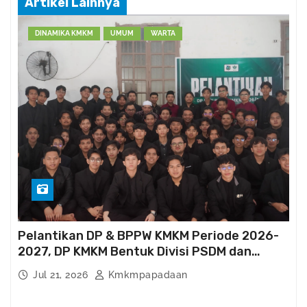
Artikel Lainnya
a
n
DINAMIKA KMKM
UMUM
WARTA
K
M
K
M
Pelantikan DP & BPPW KMKM Periode 2026-
2027, DP KMKM Bentuk Divisi PSDM dan
Kema’had-an
Jul 21, 2026
Kmkmpapadaan