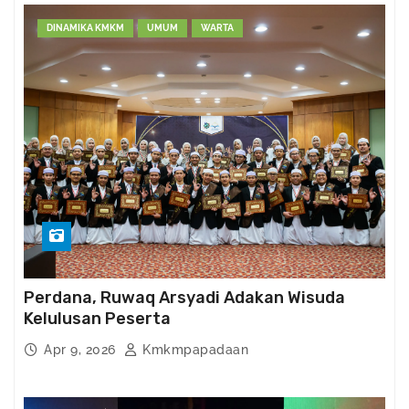
DINAMIKA KMKM
UMUM
WARTA
Perdana, Ruwaq Arsyadi Adakan Wisuda
Kelulusan Peserta
Apr 9, 2026
Kmkmpapadaan