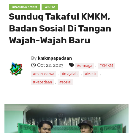
DINAMIKA KMKM
WARTA
Sunduq Takaful KMKM,
Badan Sosial Di Tangan
Wajah-Wajah Baru
By
kmkmpapadaan
Oct 22, 2023
,
,
#e-magz
#KMKM
,
,
,
#mahasiswa
#majalah
#Mesir
,
#Papadaan
#sosial