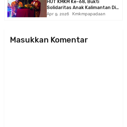
a
HUT KMKM Ke-68, Bukti
Solidaritas Anak Kalimantan Di
t
Negeri Perantauan
Apr 9, 2026
Kmkmpapadaan
i
o
Masukkan Komentar
n