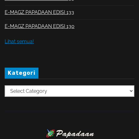
E-MAGZ PAPADAAN EDISI 133
E-MAGZ PAPADAAN EDISI 130
Lihat semua!
Kategori
K
a
t
e
g
o