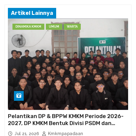
d
a
Artikel Lainnya
a
n
DINAMIKA KMKM
UMUM
WARTA
K
M
K
M
Pelantikan DP & BPPW KMKM Periode 2026-
2027, DP KMKM Bentuk Divisi PSDM dan
Kema’had-an
Jul 21, 2026
Kmkmpapadaan