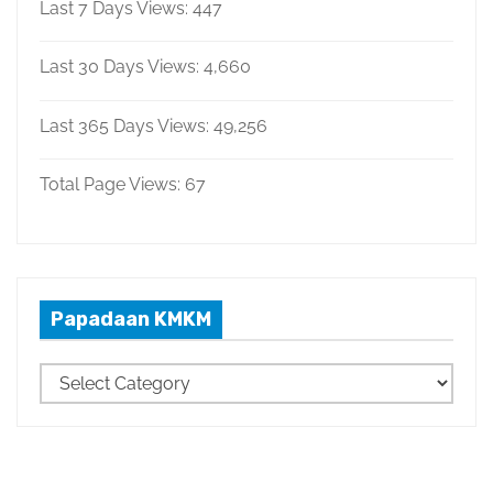
Last 7 Days Views:
447
Last 30 Days Views:
4,660
Last 365 Days Views:
49,256
Total Page Views:
67
Papadaan KMKM
P
a
p
a