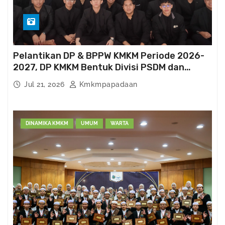
Pelantikan DP & BPPW KMKM Periode 2026-
2027, DP KMKM Bentuk Divisi PSDM dan
Kema’had-an
Jul 21, 2026
Kmkmpapadaan
DINAMIKA KMKM
UMUM
WARTA