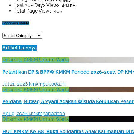
Last 365 Days Views:
49,815
Total Page Views:
409
Papadaan KMKM
Papadaan
KMKM
Artikel Lainnya
Dinamika KMKM
Umum
Warta
Pelantikan DP & BPPW KMKM Periode 2026-2027, DP KMK
Jul 21, 2026
kmkmpapadaan
Dinamika KMKM
Umum
Warta
Perdana, Ruwaq Arsyadi Adakan Wisuda Kelulusan Peser
Apr 9, 2026
kmkmpapadaan
Dinamika KMKM
Umum
Warta
HUT KMKM Ke-68, Bukti Solidaritas Anak Kalimantan Di 