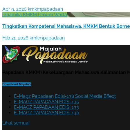
Apr 9, 2026
kmkmpapadaan
Dinamika KMKM
Umum
Warta
Tingkatkan Kompetensi Mahasiswa, KMKM Bentuk Borneo
Feb 21, 2026
kmkmpapadaan
Papadaan KMKM (Kekeluargaan Mahasiswa Kalimantan M
Download Majalah
E-Magz Papadaan Edisi-138 Social Media Effect
E-MAGZ PAPADAAN EDISI 135
E-MAGZ PAPADAAN EDISI 133
E-MAGZ PAPADAAN EDISI 130
Lihat semua!