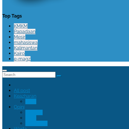
Top Tags
KMKM
Papadaan
Mesir
mahasiswa
Kalimantan
Kairo
e-magz
All post
Keazharan
Figur
Opini
Nisauna
Oase
Tips N Trik
Warta