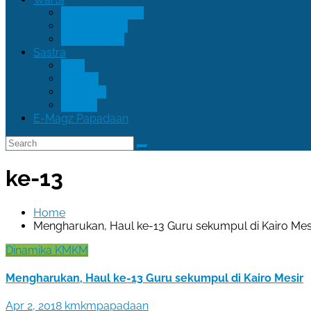
Dinamika KMKM
Sorot Masisir
Borneoriana
Sastra
Puisi
Cerpen
Cerbung
Pantun
E-Magz Papadaan
ke-13
Home
Mengharukan, Haul ke-13 Guru sekumpul di Kairo Mes
Dinamika KMKM
Mengharukan, Haul ke-13 Guru sekumpul di Kairo Mesir
Apr 2, 2018
kmkmpapadaan