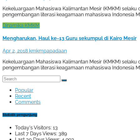
Kekeluargaan Mahasiswa Kalimantan Mesir (KMKM) selaku o
pengembangan literasi keagamaan mahasiswa Indonesia 
Dinamika KMKM
Mengharukan, Haul ke-13 Guru sekumpul di Kairo Mesir
Apr 2, 2018
kmkmpapadaan
Kekeluargaan Mahasiswa Kalimantan Mesir (KMKM) selaku o
pengembangan literasi keagamaan mahasiswa Indonesia 
Popular
Recent
Comments
Statistik pengunjung
Today's Visitors:
13
Last 7 Days Views:
389
Last 30 Days Views:
4,993