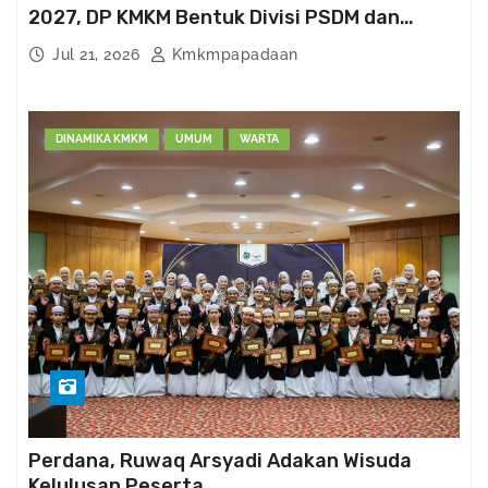
2027, DP KMKM Bentuk Divisi PSDM dan
Kema’had-an
Jul 21, 2026
Kmkmpapadaan
DINAMIKA KMKM
UMUM
WARTA
Perdana, Ruwaq Arsyadi Adakan Wisuda
Kelulusan Peserta