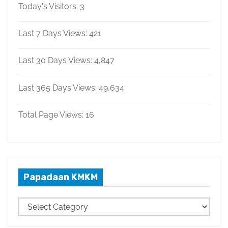
Today's Visitors:
3
Last 7 Days Views:
421
Last 30 Days Views:
4,847
Last 365 Days Views:
49,634
Total Page Views:
16
Papadaan KMKM
P
a