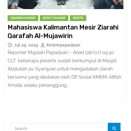
DINAMIKA KMKM
SOROT MASISIR
WARTA
Mahasiswa Kalimantan Mesir Ziarahi
Qarafah Al-Mujawirin
Jul 29, 2019
Kmkmpapadaan
Reporter Majalah Papadaan – Ahad (28/07) 09.30
CLT, beberapa peserta sudah berkumpul di Masjid
Abdullah as-Syarqawi untuk mengadakan ziarah
bersama yang diadakan oleh DP Sosial KMKM. Afifah
Amalia selaku penanggung…