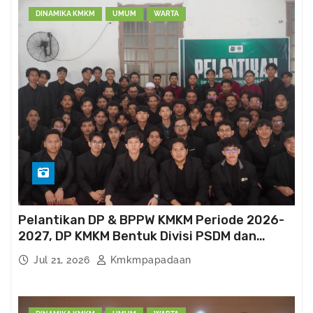
n
DINAMIKA KMKM
UMUM
WARTA
K
M
K
M
Pelantikan DP & BPPW KMKM Periode 2026-
2027, DP KMKM Bentuk Divisi PSDM dan
Kema’had-an
Jul 21, 2026
Kmkmpapadaan