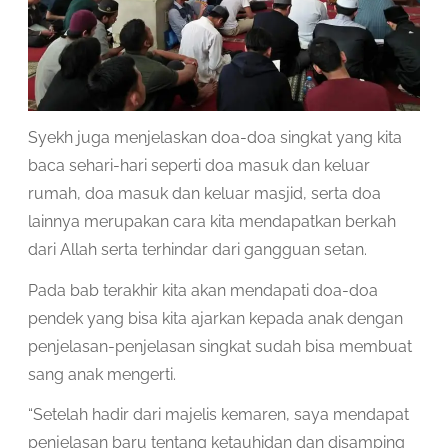
Syekh juga menjelaskan doa-doa singkat yang kita
baca sehari-hari seperti doa masuk dan keluar
rumah, doa masuk dan keluar masjid, serta doa
lainnya merupakan cara kita mendapatkan berkah
dari Allah serta terhindar dari gangguan setan.
Pada bab terakhir kita akan mendapati doa-doa
pendek yang bisa kita ajarkan kepada anak dengan
penjelasan-penjelasan singkat sudah bisa membuat
sang anak mengerti.
“Setelah hadir dari majelis kemaren, saya mendapat
penjelasan baru tentang ketauhidan dan disamping