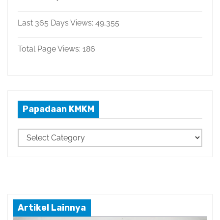
Last 365 Days Views:
49,355
Total Page Views:
186
Papadaan KMKM
P
a
p
a
d
a
Artikel Lainnya
a