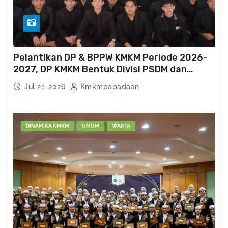
Pelantikan DP & BPPW KMKM Periode 2026-
2027, DP KMKM Bentuk Divisi PSDM dan
Kema’had-an
Jul 21, 2026
Kmkmpapadaan
DINAMIKA KMKM
UMUM
WARTA