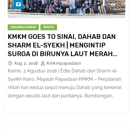
DINAMIKA KMKM
WARTA
KMKM GOES TO SINAI, DAHAB DAN
SHARM EL-SYEKH | MENGINTIP
SURGA DI BIRUNYA LAUT MERAH
DAN MASJID DENGAN ARSITEKTUR
Aug 2, 2018
Kmkmpapadaan
UNIK
Kamis, 2 Agustus 2018 | Edisi Dahab dan Sharm el-
Syeikh Kairo, Majalah Papadaan KMKM – Perjalanan
rihlah hari kedua lanjut menuju Dahab yang terkenal
dengan eksotis laut dan pantainya. Rombongan…