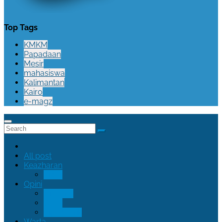
Top Tags
KMKM
Papadaan
Mesir
mahasiswa
Kalimantan
Kairo
e-magz
All post
Keazharan
Figur
Opini
Nisauna
Oase
Tips N Trik
Warta