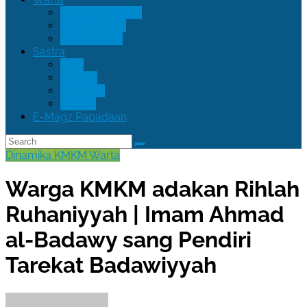
Dinamika KMKM
Sorot Masisir
Borneoriana
Sastra
Puisi
Cerpen
Cerbung
Pantun
E-Magz Papadaan
Dinamika KMKM
Warta
Warga KMKM adakan Rihlah
Ruhaniyyah | Imam Ahmad
al-Badawy sang Pendiri
Tarekat Badawiyyah