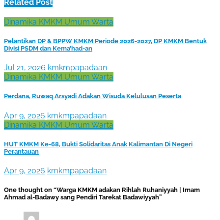
Related Post
Dinamika KMKM
Umum
Warta
Pelantikan DP & BPPW KMKM Periode 2026-2027, DP KMKM Bentuk
Divisi PSDM dan Kema’had-an
Jul 21, 2026
kmkmpapadaan
Dinamika KMKM
Umum
Warta
Perdana, Ruwaq Arsyadi Adakan Wisuda Kelulusan Peserta
Apr 9, 2026
kmkmpapadaan
Dinamika KMKM
Umum
Warta
HUT KMKM Ke-68, Bukti Solidaritas Anak Kalimantan Di Negeri
Perantauan
Apr 9, 2026
kmkmpapadaan
One thought on “Warga KMKM adakan Rihlah Ruhaniyyah | Imam
Ahmad al-Badawy sang Pendiri Tarekat Badawiyyah”