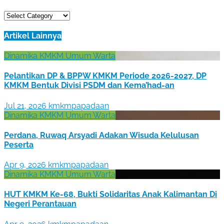
Papadaan
KMKM
Artikel Lainnya
Dinamika KMKM
Umum
Warta
Pelantikan DP & BPPW KMKM Periode 2026-2027, DP
KMKM Bentuk Divisi PSDM dan Kema’had-an
Jul 21, 2026
kmkmpapadaan
Dinamika KMKM
Umum
Warta
Perdana, Ruwaq Arsyadi Adakan Wisuda Kelulusan
Peserta
Apr 9, 2026
kmkmpapadaan
Dinamika KMKM
Umum
Warta
HUT KMKM Ke-68, Bukti Solidaritas Anak Kalimantan Di
Negeri Perantauan