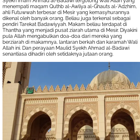
Syekh Imam Ahmad al-Badawi tergolong Wali Allah yang
menempati maqam Quthb al-Awliya al-Ghauts al-‘Adzhim,
ahli Futuwwah terbesar di Mesir yang kemasyhurannya
dikenal oleh banyak orang. Beliau juga terkenal sebagai
pendiri Tarekat Badawiyyah. Makam beliau terdapat di
Thantha yang menjadi pusat ziarah utama di Mesir. Diyakini
pula Allah mengabulkan doa-doa dari mereka yang
berziarah di makamnya, lantaran berkah dan karamah Wali
Allah ini. Dan perayaan Maulid Syekh Ahmad al-Badawi
senantiasa dihadiri oleh setidaknya jutaan orang.