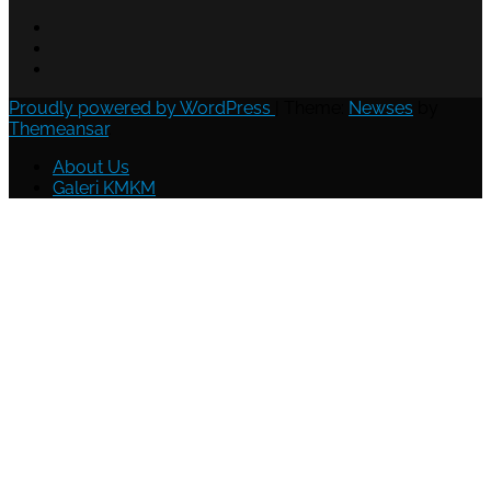
Proudly powered by WordPress
|
Theme:
Newses
by
Themeansar
.
About Us
Galeri KMKM