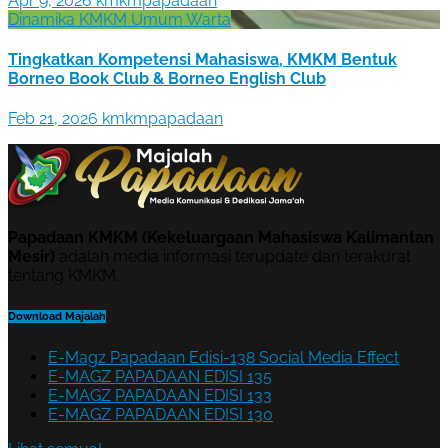
Apr 9, 2026
kmkmpapadaan
Dinamika KMKM
Umum
Warta
Tingkatkan Kompetensi Mahasiswa, KMKM Bentuk
Borneo Book Club & Borneo English Club
Feb 21, 2026
kmkmpapadaan
Papadaan KMKM (Kekeluargaan Mahasiswa Kalimantan
Mesir)
adalah media informasi terupdate dan terakurat
tentang KMKM.
Download Majalah
E-Magz Papadaan Edisi-138 Social Media Effect
E-MAGZ PAPADAAN EDISI 135
E-MAGZ PAPADAAN EDISI 133
E-MAGZ PAPADAAN EDISI 130