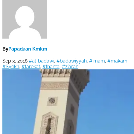
By
Papadaan Kmkm
Sep 3, 2018
#al-badawi
,
#badawiyyah
,
#imam
,
#makam
,
#Syekh
,
#tarekat
,
#thanta
,
#ziarah